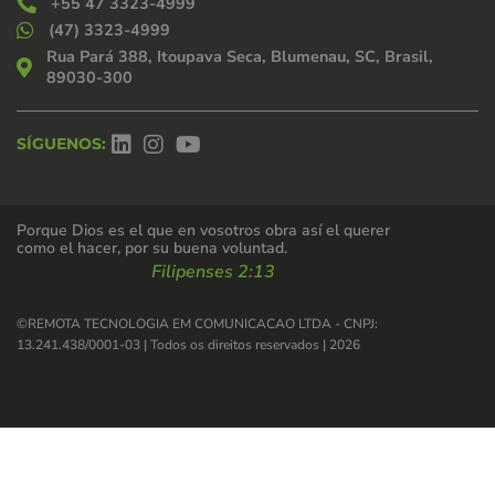
+55 47 3323-4999
(47) 3323-4999
Rua Pará 388, Itoupava Seca, Blumenau, SC, Brasil,
89030-300
SÍGUENOS:
Porque Dios es el que en vosotros obra así el querer
como el hacer, por su buena voluntad.
Filipenses 2:13
©REMOTA TECNOLOGIA EM COMUNICACAO LTDA - CNPJ:
13.241.438/0001-03 | Todos os direitos reservados | 2026