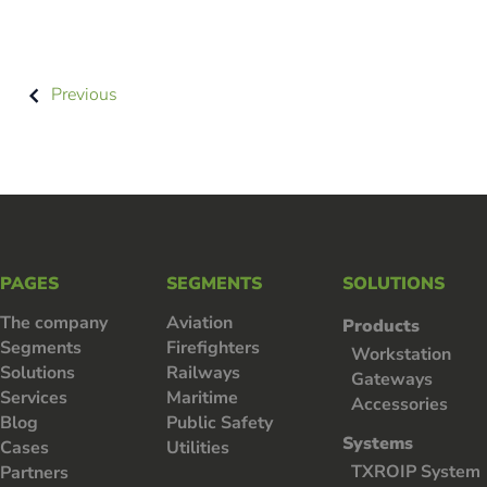
Previous
PAGES
SEGMENTS
SOLUTIONS
The company
Aviation
Products
Segments
Firefighters
Workstation
Solutions
Railways
Gateways
Services
Maritime
Accessories
Blog
Public Safety
Systems
Cases
Utilities
TXROIP System
Partners