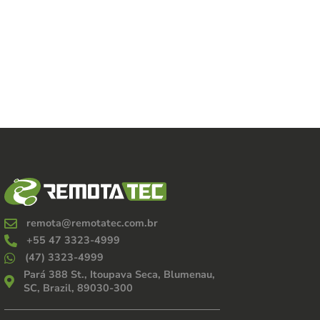
remota@remotatec.com.br
+55 47 3323-4999
(47) 3323-4999
Pará 388 St., Itoupava Seca, Blumenau,
SC, Brazil, 89030-300