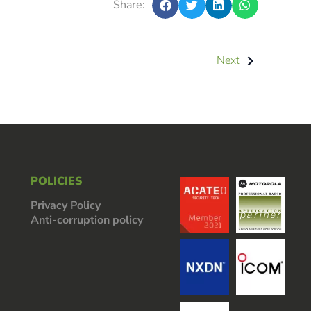
Share:
Next
POLICIES
Privacy Policy
Anti-corruption policy