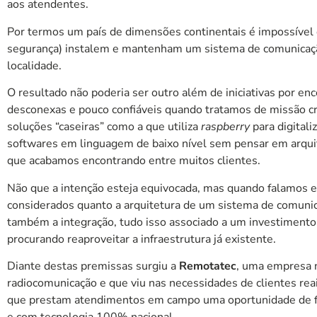
aos atendentes.
Por termos um país de dimensões continentais é impossível 
segurança) instalem e mantenham um sistema de comunicação c
localidade.
O resultado não poderia ser outro além de iniciativas por en
desconexas e pouco confiáveis quando tratamos de missão crít
soluções “caseiras” como a que utiliza
raspberry
para digital
softwares em linguagem de baixo nível sem pensar em arquite
que acabamos encontrando entre muitos clientes.
Não que a intenção esteja equivocada, mas quando falamos e
considerados quanto a arquitetura de um sistema de comunicaç
também a integração, tudo isso associado a um investiment
procurando reaproveitar a infraestrutura já existente.
Diante destas premissas surgiu a
Remotatec
, uma empresa n
radiocomunicação e que viu nas necessidades de clientes re
que prestam atendimentos em campo uma oportunidade de fo
e com tecnologia 100% nacional.