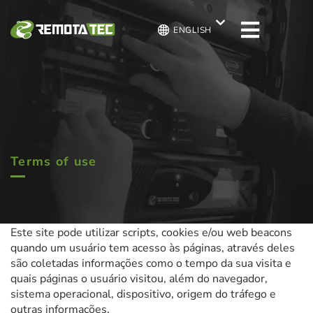
ENGLISH
Terms of use
Este site pode utilizar scripts, cookies e/ou web beacons
quando um usuário tem acesso às páginas, através deles
são coletadas informações como o tempo da sua visita e
quais páginas o usuário visitou, além do navegador,
sistema operacional, dispositivo, origem do tráfego e
outras informações.